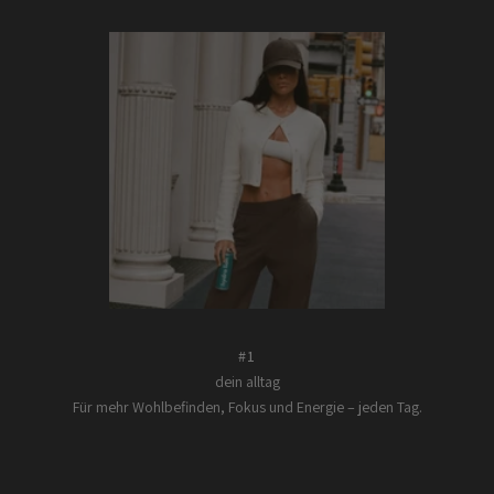
#1
dein alltag
Für mehr Wohlbefinden, Fokus und Energie – jeden Tag.
Gehe zu Element 1
Gehe zu Element 2
Gehe zu Element 3