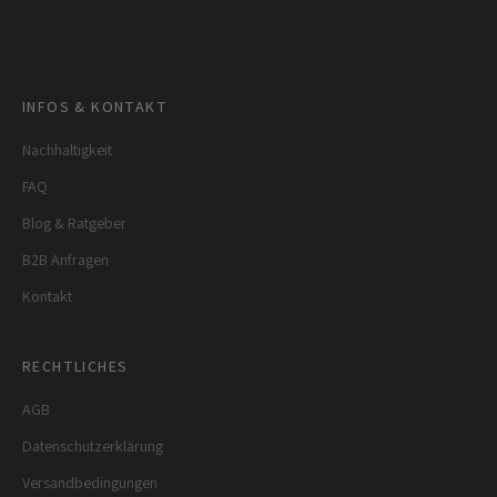
Gehe zu Element 1
Gehe zu Element 2
Gehe zu Element 3
Gehe zu Element 4
INFOS & KONTAKT
Nachhaltigkeit
FAQ
Blog & Ratgeber
B2B Anfragen
Kontakt
RECHTLICHES
AGB
Datenschutzerklärung
Versandbedingungen