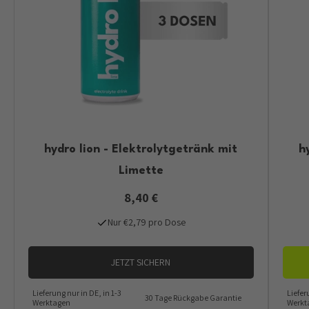
hydro lion - Elektrolytgetränk mit
h
Limette
8,40 €
Nur €2,79 pro Dose
JETZT SICHERN
Lieferung nur in DE, in 1-3
Liefer
30 Tage Rückgabe Garantie
Werktagen
Werkt