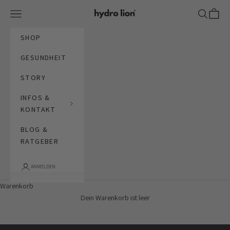
Zum Inhalt springen
Menü
Suchen
Waren
hydro lion
SHOP
GESUNDHEIT
STORY
INFOS &
KONTAKT
BLOG &
RATGEBER
ANMELDEN
hydration for life in motion
Warenkorb
STARTE DEINE HYDRATION ROUTINE
Dein Warenkorb ist leer